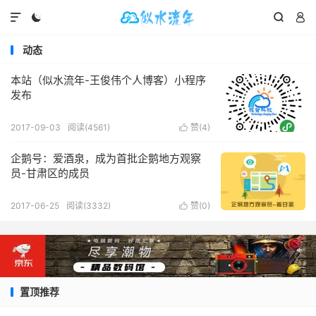




动态
本站（似水流年-王俊伟个人博客）小程序
发布
2017-09-03
阅读(
4561
)
赞(
4
)

企鹅号：爱酒泉，成为首批企鹅地方观察
员-甘肃区的成员
2017-06-25
阅读(
3332
)
赞(
0
)

置顶推荐