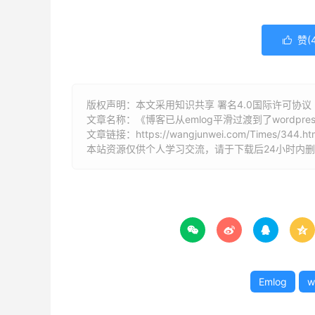
赞(

版权声明：本文采用知识共享 署名4.0国际许可协议 [
文章名称：《博客已从emlog平滑过渡到了wordpres
文章链接：
https://wangjunwei.com/Times/344.ht
本站资源仅供个人学习交流，请于下载后24小时内




Emlog
w