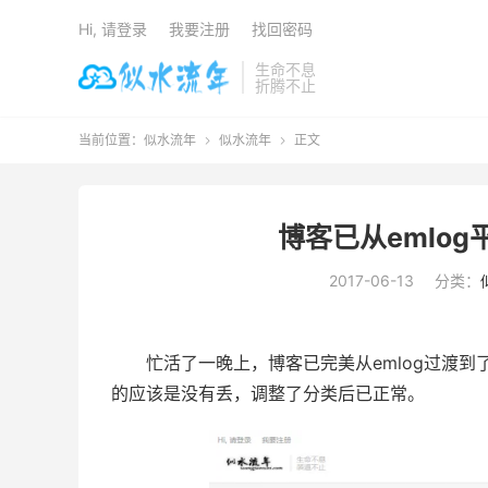
Hi, 请登录
我要注册
找回密码
生命不息
折腾不止
当前位置：
似水流年
似水流年
正文


博客已从emlog平
2017-06-13
分类：
忙活了一晚上，博客已完美从emlog过渡到了
的应该是没有丢，调整了分类后已正常。