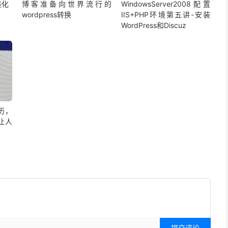
美化
博客准备向世界流行的
WindowsServer2008配置
wordpress转换
IIS+PHP环境第五讲-安装
WordPress和Discuz
历，
让人
提交评论