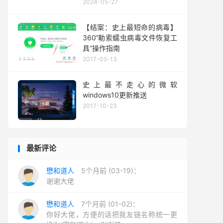
2024-05-27
【结案：史上最短命的病毒】
360“勒索蠕虫病毒文件恢复工
具”操作指南
2017-05-13
史上最不走心的微软
windows10更新推送
2017-10-23
最新评论
懋和道人
5个月前 (03-19)：
谢谢大佬
懋和道人
7个月前 (01-02)：
你好大佬，方便的话把我友链名称统一更