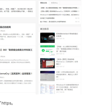
ttps。