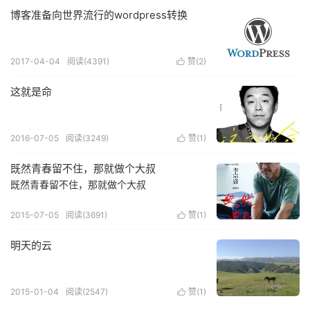
博客准备向世界流行的wordpress转换
2017-04-04
阅读(
4391
)
赞(
2
)

这就是命
2016-07-05
阅读(
3249
)
赞(
1
)

既然青春留不住，那就做个大叔
既然青春留不住，那就做个大叔
2015-07-05
阅读(
3691
)
赞(
1
)

明天的云
2015-01-04
阅读(
2547
)
赞(
1
)
