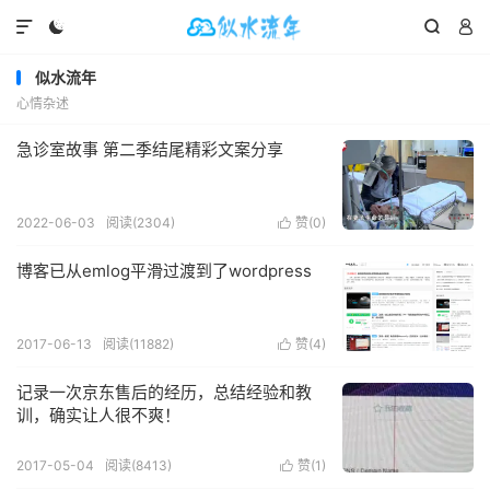




似水流年
心情杂述
急诊室故事 第二季结尾精彩文案分享
2022-06-03
阅读(
2304
)
赞(
0
)

博客已从emlog平滑过渡到了wordpress
2017-06-13
阅读(
11882
)
赞(
4
)

记录一次京东售后的经历，总结经验和教
训，确实让人很不爽！
2017-05-04
阅读(
8413
)
赞(
1
)
