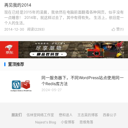
再见我的2014
现在已经是2015年的凌晨，我依然在电脑前面翻看各种网页，似乎没有
一点睡意！ 2014年，就这样过去了，其中有得有失。 生活上，依旧是一
个人的生活，
2014-12-30
阅读(
2293
)
赞(
1
)

置顶推荐
同一服务器下，不同WordPress站点使用同一
个Redis库方法
2024-05-27
朋友们
伍林堂网络工作室
懋和道人
王志昊的博客
西秦公子
Najest's Blog
小俊博客
思维角落