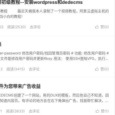
教程--安装wordpress和dedecms
级教程 最近天蝎我本人录制了一个视频教程，阿里云虚拟主机的
当小白的教程！
02
阅读(
2530
)
去评论
赞(
0
)

集
-user-password 修改用户密码/找回管理员密码 # 功能: 修改用户密码 #
这个文件能修改用户密码并更新Rkey 用法： 使用SSH登陆VPS，执行如
12
阅读(
3415
)
去评论
赞(
0
)

插件为您带来广告收益
EDECMS创建了一个网站，用的DUX的模板，然后他自己不知道，因
知道内容页，有评论的地方会在右下角弹出广告，找我帮忙解决，我
模板制作者弄上去的广告，可以为自己带来收益，经过...
11
阅读(
3633
)
去评论
赞(
1
)
