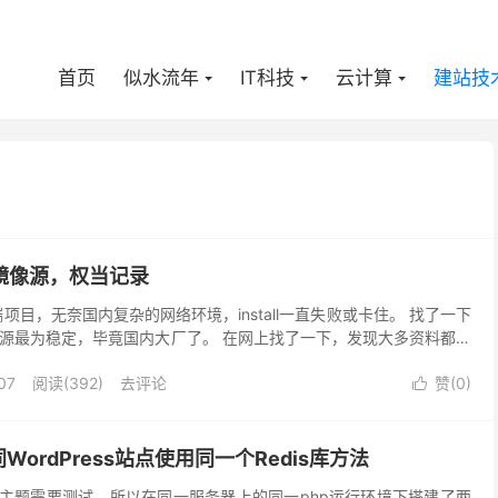
首页
似水流年
IT科技
云计算
建站技
镜像源，权当记录
端项目，无奈国内复杂的网络环境，install一直失败或卡住。 找了一下
宝源最为稳定，毕竟国内大厂了。 在网上找了一下，发现大多资料都是
正常使用，所以找了一下最新淘宝源站，...
07
阅读(
392
)
去评论
赞(
0
)

ordPress站点使用同一个Redis库方法
ess主题需要测试，所以在同一服务器上的同一php运行环境下搭建了两