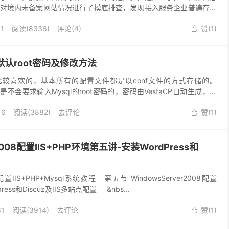
对境内未备案网站情况进行了摸底排查，发现接入服务企业普遍存在
 《通知》要求各通信管理局要加大对未备案接入行为的处罚...
11
阅读(
8336
)
评论(4)
赞(
1
)

ql默认root密码及修改方法
还是比较喜欢的，基本所有的配置文件都是以conf文件的方式存储的。
中是不会要求输入Mysql的root密码的，密码由VestaCP自动生成，那
sql的默认密码是存在...
16
阅读(
3882
)
去评论
赞(
1
)

r2008配置IIS+PHP环境第五讲-安装WordPress和
008配置IIS+PHP+Mysql系统教程 第五节 WindowsServer2008配置
ress和Discuz及IIS多站点配置 &nbs...
31
阅读(
3914
)
去评论
赞(
1
)
