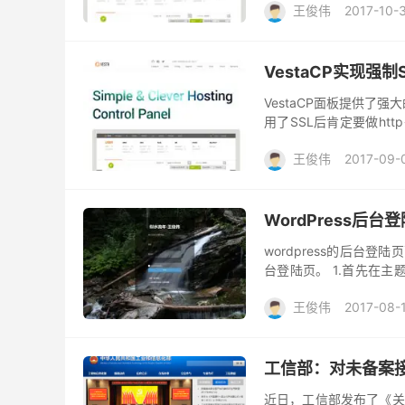
王俊伟
2017-10-
VestaCP实现强
VestaCP面板提供了强大
用了SSL后肯定要做htt
两种办法： 1..使用....
王俊伟
2017-09-
WordPress后台
wordpress的后台登
台登陆页。 1.首先在主题
有些php文件里没有末尾的?
王俊伟
2017-08-
工信部：对未备案
近日，工信部发布了《关