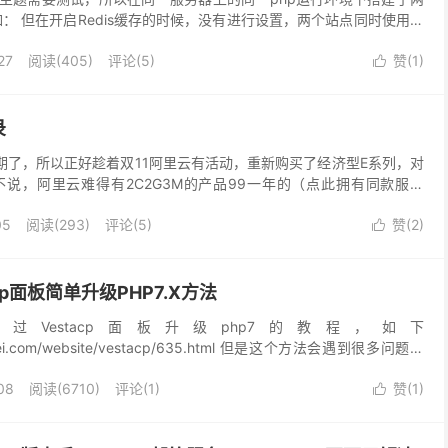
 形如： 但在开启Redis缓存的时候，没有进行设置，两个站点同时使用了
导致两个站点使用同一个缓...
27
阅读(
405
)
评论(5)
赞(
1
)

录
期了，所以正好趁着双11阿里云有活动，重新购买了经济型E系列，对
说，阿里云难得有2C2G3M的产品99一年的（点此拥有同款服务
从2023年10月31日0点0分0秒至202...
05
阅读(
293
)
评论(5)
赞(
2
)

acp面板简单升级PHP7.X方法
Vestacp面板升级php7的教程，如下
unwei.com/website/vestacp/635.html 但是这个方法会遇到很多问题，
dCube不可用，...
08
阅读(
6710
)
评论(1)
赞(
1
)
