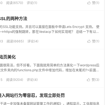
30
阅读(
6570
)
评论(1)
赞(
1
)

制SSL的两种方法
的SSL功能支持。并且可以直接在面板中申请Lets Encrypt 支持。 使
p-->https的强制跳转，那在Vestacp下如何实现呢？ 总结一下有以下
03
阅读(
6665
)
评论(4)
赞(
1
)

登陆页美化
陆页面很简洁，但不好看，下面我就用简单的方法美化一下wordpress后
文件夹内的functions.php文件中增加代码，增加在末尾的?>前面，
>...
15
阅读(
9204
)
评论(4)
赞(
3
)

接入网站行为零容忍，发现立即处罚
于进一步加强未备案网站管理工作的通知》，通知显示，工信部信息