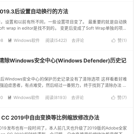
到2019.3后设置自动换行的方法
019后，设置和以前有所不同，一些设置项目变了。 最重要的就是自动换
ft wrap in editor是找不到的。 变更后变成了Soft Wrap单独的项目
行的...
08
Windows软件
阅读(
5422
)
去评论
赞(
1
)


09清除Windows安全中心(Windows Defender)历史记
1909后Windows安全中心的保护历史记录没有了清除选项 这样看着好难
强迫症患者，有点难受，然后经过一番努力，终于找到了清除办法 方
ta\Micros...
30
Windows软件
阅读(
8193
)
去评论
赞(
7
)


shop CC 2019中自由变换等比例缩放修改办法
p CC 2019发布也有一段时间了，本人前几天也升级了2019版的Adobe全家