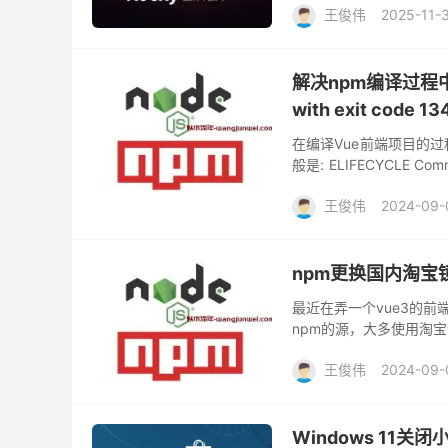
王俊伟
2025-11-
解决npm编译过程中内存
with exit code 13
在编译Vue前端项目的
般是: ELIFECYCLE Com
中的max_old_...
王俊伟
2024-09-
npm更换国内淘宝
最近在弄一个vue3的前
npm的源，大多使用淘
旧版淘宝源站地址，无法
王俊伟
2024-09-
Windows 11