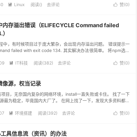
30
Linux
阅读(
)
去评论
赞(
0
)


溢出错误（ELIFECYCLE Command failed
4.）
过程中，有时候项目过于庞大繁杂，会出现内存溢出问题。 错误提示一
mand failed with exit code 134. 其实解决办法很简单。 将npm选项
09
IT科技
阅读(
382
)
去评论
赞(
0
)


镜像源，权当记录
端项目，无奈国内复杂的网络环境，install一直失败或卡住。 找了一下
宝源最为稳定，毕竟国内大厂了。 在网上找了一下，发现大多资料都是
正常使用，所以找了一下最新淘宝源站，...
07
环境搭建
阅读(
392
)
去评论
赞(
0
)


关闭小工具信息流（资讯）的办法