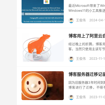
最近Microsoft带来了
Windows11的小工
脑了，找了方法，关闭信息
王俊伟
2024-04-
博客用上了阿里云自研
经过晚上的折腾，博客用上
客，当然只使用主读写节
做了个小小的体验，后续会
王俊伟
2023-11-
博客服务器迁移记
因为旧服务器3年时间到
博客进行了迁移，不得不
器），活动时间也是足够长，
王俊伟
2023-11-