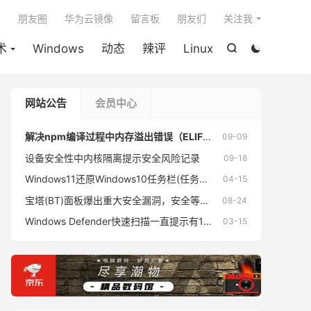

朋友圈
华为云镜像
留言板
朋友们
关注我
术
Windows
动态
辣评
Linux


网站公告
会员中心
解决npm编译过程中内存溢出错误（ELIFECYCLE Command failed with exit code 134.）
09-09
设备安全性中内核隔离提示安全风险记录
09-18
Windows11还原Windows10任务栏(任务栏不合并)及开始菜单(磁贴)小工具
04-15
宝塔(BT)面板爆出重大安全漏洞，安全等级高，利用难度0（漏洞已由官方修复）
08-24
Windows Defender快速扫描一直提示有1个威胁(根源来自支付宝安全控件)，但是无任何记录修复过程
03-15