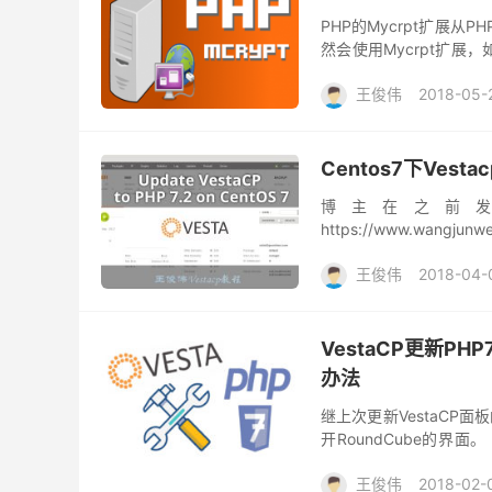
PHP的Mycrpt扩展从PH
然会使用Mycrpt扩
如何解决这一问题呢！博主
王俊伟
2018-05-
Centos7下Vest
博主在之前发过
https://www.wangj
如Webmail邮箱服务Roun
王俊伟
2018-04-
VestaCP更新PH
办法
继上次更新VestaCP面
开RoundCube的界面。
在，博主就带来解决这一问
王俊伟
2018-02-