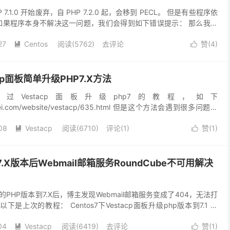
P 7.1.0 开始废弃，自 PHP 7.2.0 起，会移到 PECL。 但是有些程序依
展，如果程序本身不解决这一问题，我们会得到如下错误提示： 那么我们
还是通过编...
27
Centos
阅读(
5762
)
去评论
赞(
4
)


acp面板简单升级PHP7.X方法
Vestacp面板升级php7的教程，如下
unwei.com/website/vestacp/635.html 但是这个方法会遇到很多问题，
dCube不可用，...
08
Vestacp
阅读(
6710
)
评论(1)
赞(
1
)


P7.X版本后Webmail邮箱服务RoundCube不可用解决
板的PHP版本到7.X后，博主发现Webmail邮箱服务变成了404，无法打
 以下是上次的教程： Centos7下Vestacp面板升级php版本到7.1 现
题的...
04
Vestacp
阅读(
6419
)
去评论
赞(
1
)

