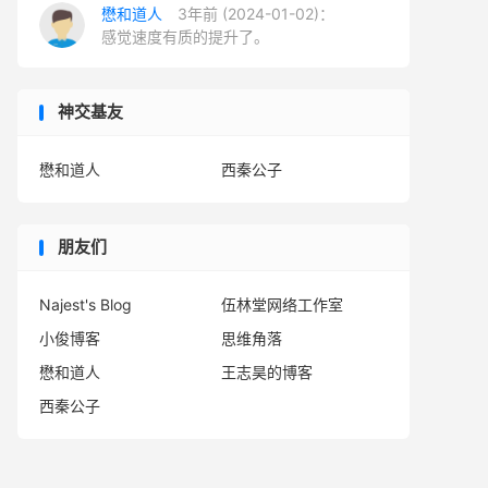
懋和道人
3年前 (2024-01-02)：
感觉速度有质的提升了。
神交基友
懋和道人
西秦公子
朋友们
Najest's Blog
伍林堂网络工作室
小俊博客
思维角落
懋和道人
王志昊的博客
西秦公子