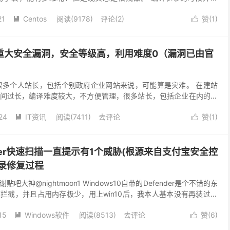
示安装失败，想着filei...
21
Centos
阅读(
9178
)
评论(2)
赞(
1
)


出重大安全漏洞，安全等级高，利用难度0（漏洞已由官
对于很多个人站长，包括个别政府企业网站来说，可能算是灾难。 在建站
间过长，编译难度较大，不方便管理，很多站长，包括企业在内的开
理服务器，而且这是一个庞大的群体。 BT(宝塔...
24
IT资讯
阅读(
7411
)
去评论
赞(
1
)


fender快速扫描一直提示有1个威胁(根源来自支付宝安全控
录修复过程
大神@nightmoon1 Windows10自带的Defender是个不错的东
拦截，并且占用内存极少，用上win10后，我本人基本没有再装过什
件了！ 但是用一段时间...
15
Windows软件
阅读(
8513
)
去评论
赞(
6
)

