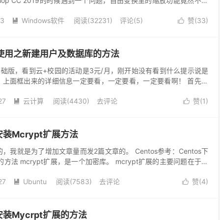
shop CC 2019的时候遇到一个问题，自由变换里的缩放功能竟然不能
相应的设...
23
Windows软件
阅读(
32231
)
评论(5)
赞(
33
)


版使用之新建用户及数据库的方法
基础版，看到云+校园的活动是3元/月，刚开始没有看到什么提示说是
 上面框出来的详细信息一定要看，一定要看，一定要看啊！ 首先是
记住是基础版的哦！基础版基本用来测试和学习的，当...
27
云计算
阅读(
4430
)
去评论
赞(
1
)


2安装Mcrypt扩展方法
的，我就是为了增加文章量而发2篇文章的。 Centos参考：Centos下
扩展的方法 mcrypt扩展，是一个加密库。 mcrypt扩展的主要问题在于它
...
27
Ubuntu
阅读(
7583
)
去评论
赞(
4
)


2安装Mycrpt扩展的方法