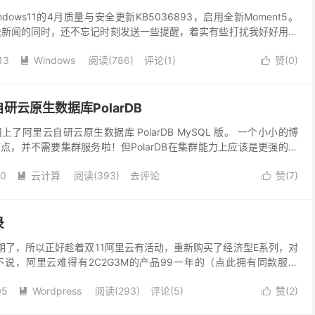
Windows11的4月质量与安全更新KB5036893，启用全新Moment5。
具推送新闻的同时，还不忘记时刻发送一些提醒，着实有些打扰我好好用电
流，但是也来了...
13
Windows
阅读(
786
)
评论(1)
赞(
0
)


云原生数据库PolarDB
了阿里云自研云原生数据库 PolarDB MySQL 版。 一个小小的博
点，并不需要集群服务啦！但PolarDB在集群能力上应该是更强的！
出一个深度体验和使用感觉的博文...
10
云计算
阅读(
393
)
去评论
赞(
7
)


录
期了，所以正好趁着双11阿里云有活动，重新购买了经济型E系列，对
说，阿里云难得有2C2G3M的产品99一年的（点此拥有同款服务
从2023年10月31日0点0分0秒至202...
05
Wordpress
阅读(
293
)
评论(5)
赞(
2
)

