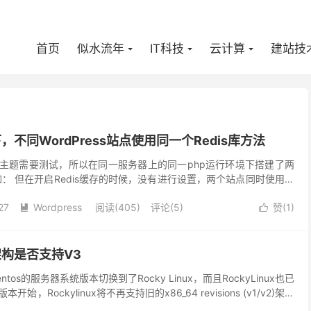
首页
似水流年
IT科技
云计算
建站技
不同WordPress站点使用同一个Redis库方法
ess主题需要测试，所以在同一服务器上的同一php运行环境下搭建了两
 形如： 但在开启Redis缓存的时候，没有进行设置，两个站点同时使用了
导致两个站点使用同一个缓...
27
Wordpress
阅读(
405
)
评论(5)
赞(
1
)


U架构是否支持V3
os的服务器系统版本切换到了Rocky Linux，而且RockyLinux也已
本开始，Rockylinux将不再支持旧的x86_64 revisions (v1/v2)架构