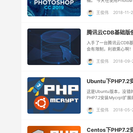
桶。 今天在使用Photo
不等比例缩放了，而且没有
王俊伟
2018-11-
腾讯云CDB基础
入手了一台腾讯云CDB
会有限制，利欲熏心啊！
特价基础版的哦，一定要
王俊伟
2018-09-
Ubuntu下PHP7.
这是Ubuntu版本，没错
PHP7.2安装Mycrpt
基于自2007年开发的libmcr
王俊伟
2018-05-
Centos下PHP7.