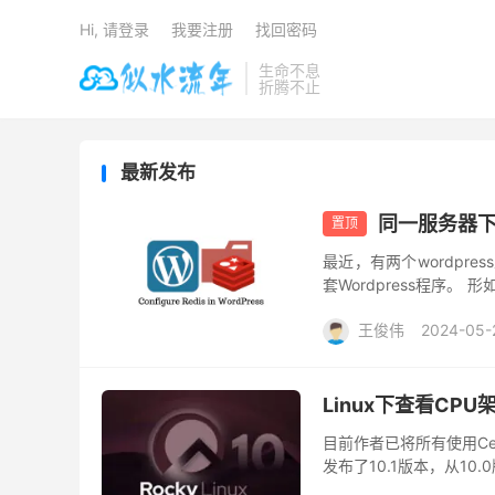
Hi, 请登录
我要注册
找回密码
生命不息
折腾不止
最新发布
同一服务器下，
置顶
最近，有两个wordpr
套Wordpress程序。
Redis的同一数据库0，
王俊伟
2024-05-
Linux下查看CP
目前作者已将所有使用Cent
发布了10.1版本，从10.0版
的CP...