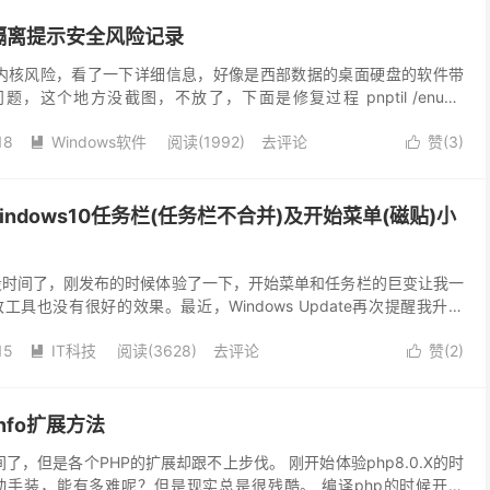
隔离提示安全风险记录
心提示内核风险，看了一下详细信息，好像是西部数据的桌面硬盘的软件带
问题，这个地方没截图，不放了，下面是修复过程 pnptil /enum-
til /de...
18
Windows软件
阅读(
1992
)
去评论
赞(
3
)


Windows10任务栏(任务栏不合并)及开始菜单(磁贴)小
有一段时间了，刚发布的时候体验了一下，开始菜单和任务栏的巨变让我一
具也没有很好的效果。最近，Windows Update再次提醒我升级
我选择了升级，并试图适应任务栏的...
15
IT科技
阅读(
3628
)
去评论
赞(
2
)


einfo扩展方法
时间了，但是各个PHP的扩展却跟不上步伐。 刚开始体验php8.0.X的时
手装，能有多难呢？但是现实总是很残酷。 编译php的时候开启