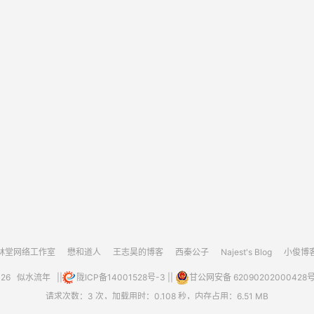
林堂网络工作室
懋和道人
王志昊的博客
西秦公子
Najest's Blog
小俊博
026
似水流年
||
陇ICP备14001528号-3
||
甘公网安备 62090202000428
请求次数：3 次，加载用时：0.108 秒，内存占用：6.51 MB