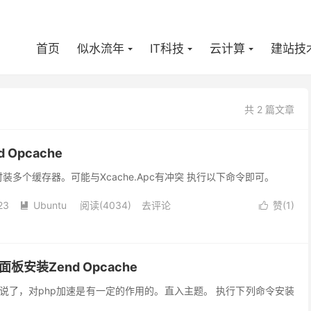
首页
似水流年
IT科技
云计算
建站技
共 2 篇文章
 Opcache
时装多个缓存器。可能与Xcache.Apc有冲突 执行以下命令即可。
23
Ubuntu
阅读(
4034
)
去评论
赞(
1
)


p面板安装Zend Opcache
he不多说了，对php加速是有一定的作用的。直入主题。 执行下列命令安装