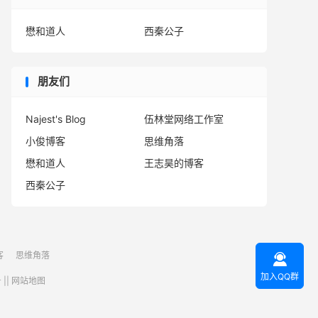
懋和道人
西秦公子
朋友们
Najest's Blog
伍林堂网络工作室
小俊博客
思维角落
懋和道人
王志昊的博客
西秦公子
客
思维角落

加入QQ群
号
||
网站地图