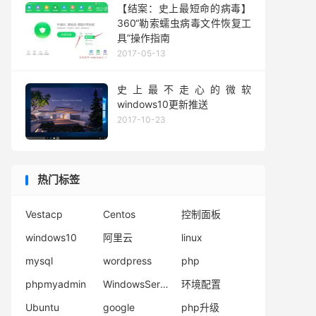
【结案：史上最短命的病毒】
360“勒索蠕虫病毒文件恢复工
具”操作指南
2017-05-13
史上最不走心的微软
windows10更新推送
2017-10-23
热门标签
Vestacp
Centos
控制面板
windows10
阿里云
linux
mysql
wordpress
php
phpmyadmin
WindowsServer2008
环境配置
Ubuntu
google
php升级