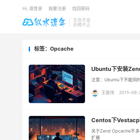
Hi, 请登录
我要注册
找回密码
生命不息
折腾不止
标签：Opcache
Ubuntu下安装Zend
注意：Ubuntu下不能同
王俊伟
2015-08-
Centos下Vestac
关于Zend Opcac
扩展