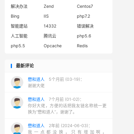
解决办法
Zend
Centos7
Bing
IIS
php7.2
智能建站
14332
错误解决
人工智能
腾讯云
php5.6
php5.5
Opcache
Redis
最新评论
懋和道人
5个月前 (03-19)：
谢谢大佬
懋和道人
7个月前 (01-02)：
你好大佬，方便的话把我友链名称统一更
换为“懋和道人”，谢谢了。
懋和道人
2年前 (2024-06-03)：
我一点都没换，只有增加啊，