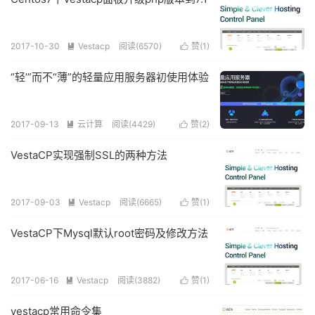
2017-10-30
Vestacp
阅读(
6570
)
赞(
1
)


“轻’”而不“薄”的轻量应用服务器初使用体验
2017-09-13
云计算
阅读(
4429
)
赞(
2
)


VestaCP实现强制SSL的两种方法
2017-09-03
Vestacp
阅读(
6665
)
赞(
1
)


VestaCP下Mysql默认root密码及修改方法
2017-06-16
Vestacp
阅读(
3882
)
赞(
1
)


vestacp常用命令集