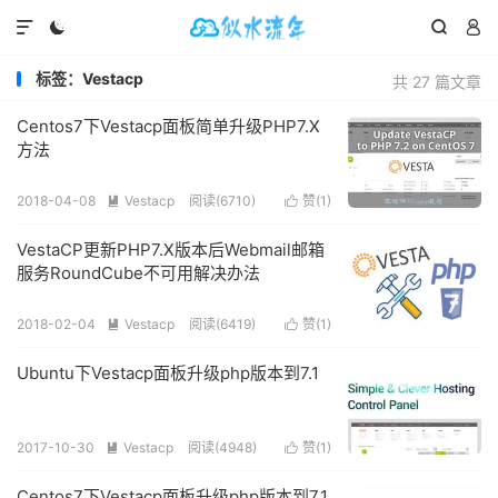




标签：Vestacp
共 27 篇文章
Centos7下Vestacp面板简单升级PHP7.X
方法
2018-04-08
Vestacp
阅读(
6710
)
赞(
1
)


VestaCP更新PHP7.X版本后Webmail邮箱
服务RoundCube不可用解决办法
2018-02-04
Vestacp
阅读(
6419
)
赞(
1
)


Ubuntu下Vestacp面板升级php版本到7.1
2017-10-30
Vestacp
阅读(
4948
)
赞(
1
)


Centos7下Vestacp面板升级php版本到7.1