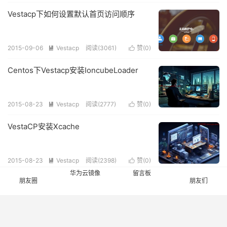
Vestacp下如何设置默认首页访问顺序
2015-09-06
Vestacp
阅读(
3061
)
赞(
0
)


Centos下Vestacp安装IoncubeLoader
2015-08-23
Vestacp
阅读(
2777
)
赞(
0
)


VestaCP安装Xcache
2015-08-23
Vestacp
阅读(
2398
)
赞(
0
)


华为云镜像
留言板
朋友圈
朋友们
CentOS下VestaCP安装PHP-redis、
redis
2015-08-23
Vestacp
阅读(
3017
)
赞(
0
)

