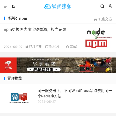




标签：npm
共 1 篇文章
npm更换国内淘宝镜像源，权当记录
2024-09-07
环境搭建
阅读(
392
)
赞(
0
)


置顶推荐
同一服务器下，不同WordPress站点使用同一
个Redis库方法
2024-05-27