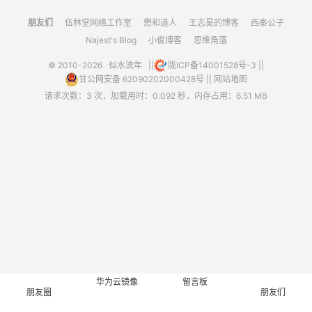
朋友们
伍林堂网络工作室
懋和道人
王志昊的博客
西秦公子
Najest's Blog
小俊博客
思维角落
© 2010-2026
似水流年
||
陇ICP备14001528号-3
||
甘公网安备 62090202000428号
||
网站地图
请求次数：3 次，加载用时：0.092 秒，内存占用：6.51 MB
华为云镜像
留言板
朋友圈
朋友们