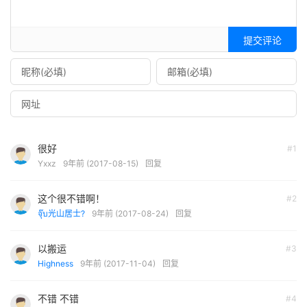
    height
:
64px
;
function
 resizeImage
(
id
)
{
    width
:
280px
;
    jQuery
(
'#'
+
 id
).
css
({
    line
-
height
:
64px
;
'position'
:
'absolute'
,
提交评论
    line
-
height
:
180
%;
'top'
:
'0px'
,
    text
-
align
:
center
;
'left'
:
'0px'
,
    color
:
#FFF;
'width'
:
'100%'
,
    margin
-
bottom
:
10px
;
'height'
:
'100%'
,
}
'z-index'
:
-
1
,
#login form {
'overflow'
:
'hidden'
    padding
:
10px
0px
;
});
很好
#1
    background
:
rgba
(
0
,
0
,
0
,
0
);
var
 w 
=
 jQuery
(
window
).
width
(),
Yxxz
9年前 (2017-08-15)
回复
    box
-
shadow
:
0
0
0
 rgba
(
0
,
0
,
0
,
0
);
    h 
=
 jQuery
(
window
).
height
(),
}
    o 
=
 jQuery
(
'#'
+
 id
).
children
(
'img'
),
#login form p {
这个很不错啊！
#2
    iW 
=
 o
.
width
(),
    position
:
relative
;
จุ๊บ光山居士?
9年前 (2017-08-24)
回复
    iH 
=
 o
.
height
();
    padding
:
0px
15px
;
    o
.
css
({
}
'display'
:
'block'
,
以搬运
#3
#login a {
'opacity'
:
0
Highness
9年前 (2017-11-04)
回复
    color
:
#FFF !important;
});
}
if
(
w 
>
 h
)
{
不错 不错
#4
#login_error a {
if
(
iW 
>
 iH
)
{