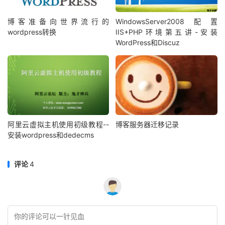
}
body 
{
博客准备向世界流行的
WindowsServer2008配置
    background
:
none 
!
important
;
wordpress转换
IIS+PHP环境第五讲-安装
    overflow
:
hidden
;
WordPress和Discuz
}
#bg img {
    opacity
:
0
;
}
/* login*/
#login {
    font
:
12px
;
阿里云虚拟主机使用初级教程--
博客服务器迁移记录
    padding
:
50px
100px
;
安装wordpress和dedecms
    margin
:
80px
auto
0
;
    background
-
color
:
rgba
(
0
,
0
,
0
,.
5
);
}
评论
4
#login h1 a {
2.2创建js文件，在主题目录下的js文件夹里创建
    font
-
weight
:
bold
;
文件，代码如下：
resizeBg.js
    text
-
indent
:
0px
;
    background
:
none 
!
important
;
复制
复制
复制
复制




    font
-
size
:
36px
;
// 后台背景修改