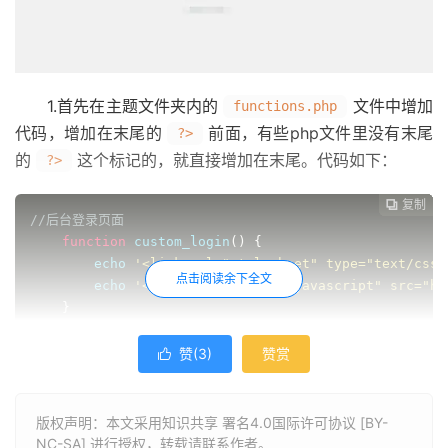
1.首先在主题文件夹内的
文件中增加
functions.php
代码，增加在末尾的
前面，有些php文件里没有末尾
?>
的
这个标记的，就直接增加在末尾。代码如下：
?>
复制
复制
复制
复制
复制
复制






//后台登录页面
function
 custom_login
()
{
        echo 
'<link rel="stylesheet" type="text/css"
点击阅读余下全文
        echo 
'<script type="text/javascript" src="ht
}
    add_action
(
'login_head'
,
'custom_login'
);
//后台登录页面标题
赞(
3
)
赞赏

function
 custom_headertitle 
(
 $title 
)
{
return
 get_bloginfo
(
'name'
);
}
版权声明：本文采用知识共享 署名4.0国际许可协议 [BY-
    add_filter
(
'login_headertitle'
,
'custom_headertit
NC-SA] 进行授权，转载请联系作者。