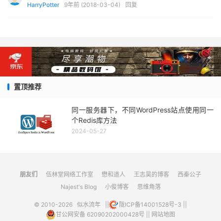
HarryPotter
9年前 (2018-03-04)
回复
    color
:
#000 !important;
                    o
.
css
({
}
'width'
:
 w

#login form label {
});
    color
:
#c1c1c1;
                    o
.
css
({
}
'height'
:
Math
.
round
((
iH
#login form .input {
});
    background
:
 rgba
(
0
,
0
,
0
,.
4
);
var
 newIh 
=
Math
.
round
((
iH 
/
 iW
)
    padding
:
5px
;
if
(
newIh 
<
 h
)
{
置顶推荐
3.定义后台背景图片。
    border
-
radius
:
3px
;
                            o
.
css
({
    border
:
1px
 dashed 
#666;
'height'
:
 h

同一服务器下，不同WordPress站点使用同一
需要准备2张图片，一个是加载时候的gif图，别一个是
    color
:
#ccc !important;
});
个Redis库方法
背景大图，名称如下：
-
webkit
-
transition
:
.
5s
 border
-
color ease
-
in
-
out
                            o
.
css
({
2024-05-27
}
'width'
:
Math
.
ro
login_bg.jpg
.
login 
.
input 
{
})
    background
:
 rgba
(
0
,
0
,
0
,.
4
);
}
}
login_loading.gif
}
else
{
朋友们
伍林堂网络工作室
懋和道人
王志昊的博客
西秦公子
#login form .input:focus {
                    o
.
css
({
Najest's Blog
小俊博客
思维角落
    box
-
shadow
:
none
;
可以直接点击下载我准备好的。当然想要逼格高，自己
'height'
:
 h

}
© 2010-2026
似水流年
||
陇ICP备14001528号-3
||
});
准备哦！
#login .form-send .bot {
甘公网安备 62090202000428号
||
网站地图
                    o
.
css
({