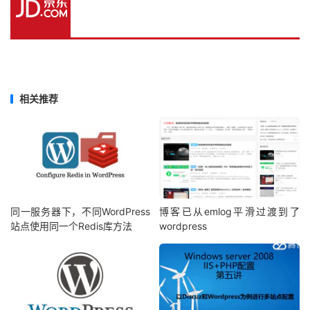
    add_action
(
'login_footer'
,
'custom_html'
);
2.增加CSS和JS文件
2.1在主题目录的CSS文件夹下新建
文
login.css
件，代码如下：
复制
复制
复制
复制
复制





相关推荐
/* clear float*/
.
clearfix
:
after 
{
    content
:
"."
;
    display
:
 block
;
    height
:
0
;
    clear
:
 both
;
    visibility
:
 hidden
;
}
同一服务器下，不同WordPress
博客已从emlog平滑过渡到了
.
clearfix 
{
站点使用同一个Redis库方法
wordpress
    display
:
 block
;
}
/* common*/
html 
{
    overflow
:
hidden
;