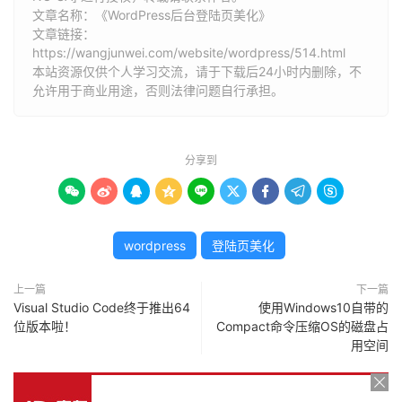
//后台登录页面链接
文章名称：《WordPress后台登陆页美化》
function
 custom_loginlogo_url
(
$url
)
{
文章链接：
return
 esc_url
(
 home_url
(
'/'
)
);
https://wangjunwei.com/website/wordpress/514.html
本站资源仅供个人学习交流，请于下载后24小时内删除，不
}
允许用于商业用途，否则法律问题自行承担。
    add_filter
(
'login_headerurl'
,
'custom_loginlogo
//后台登录页面底部
function
 custom_html
()
{
        echo 
'<div class="footer">'
.
"\n"
;
分享到
        echo 
'<p>Copyright &copy; 2017 All Rights |
        echo 
'</div>'
.
"\n"
;









        echo 
'<script type="text/javascript" src="'
.
        echo 
'<script type="text/javascript">'
.
"\n"
;
wordpress
登陆页美化
        echo 
'jQuery("body").prepend("<div class=\"l
        echo 
'jQuery(\'#bg\').children(\'img\').attr
        echo 
'  resizeImage(\'bg\');'
.
"\n"
;
上一篇
下一篇
Visual Studio Code终于推出64
使用Windows10自带的
        echo 
'  jQuery(window).bind("resize", functi
位版本啦！
Compact命令压缩OS的磁盘占
        echo 
'  jQuery(\'.loading\').fadeOut();'
.
"\n
用空间
        echo 
'});'
;
        echo 
'</script>'
.
"\n"
;
}